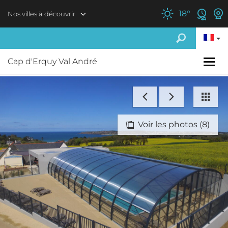
Aller au contenu principal
18
°
Nos villes à découvrir
Cap d'Erquy Val André
Voir les photos (8)