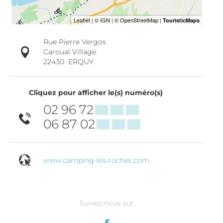
Rue Pierre Vergos
Caroual Village
22430
ERQUY
Cliquez pour afficher le(s) numéro(s)
02 96 72
▒▒ ▒▒ ▒▒
06 87 02
▒▒ ▒▒ ▒▒
www.camping-les-roches.com
Suivez-nous sur