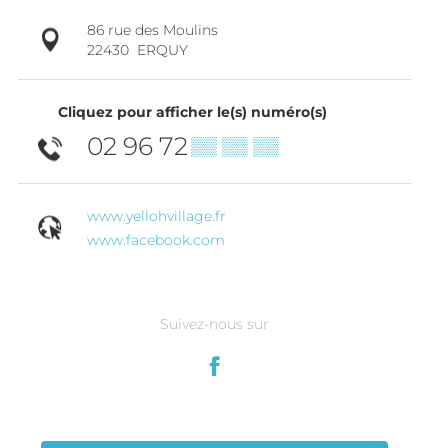
86 rue des Moulins
22430
ERQUY
Cliquez pour afficher le(s) numéro(s)
02 96 72
▒▒ ▒▒ ▒▒
www.yellohvillage.fr
www.facebook.com
Suivez-nous sur