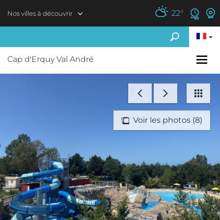
Aller au contenu principal
22
°
Nos villes à découvrir
Cap d'Erquy Val André
Voir les photos (8)