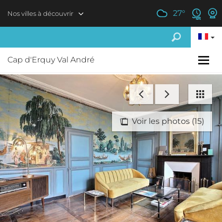
Aller au contenu principal
27
°
Nos villes à découvrir
Cap d'Erquy Val André
Voir les photos (15)