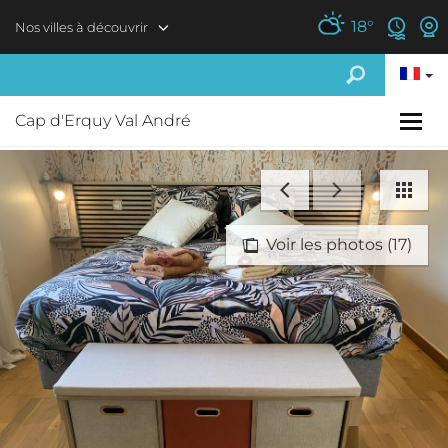
Aller au contenu principal
18
°
Nos villes à découvrir
Cap d'Erquy Val André
Voir les photos (17)