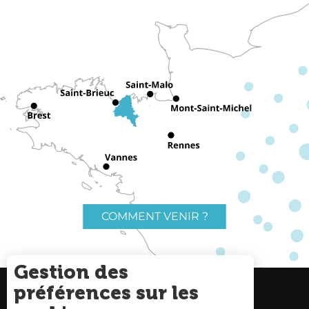
COMMENT VENIR ?
Gestion des
préférences sur les
Charte du voyageur
Liens utiles
Description