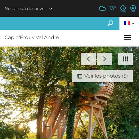
Aller au contenu principal
13
°
Nos villes à découvrir
Cap d'Erquy Val André
Voir les photos (5)