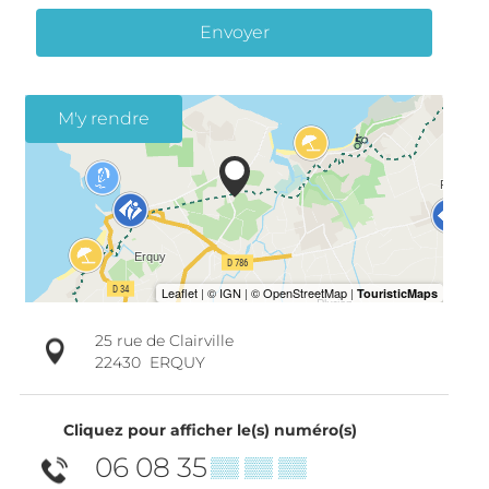
Envoyer
M'y rendre
25 rue de Clairville
22430
ERQUY
Cliquez pour afficher le(s) numéro(s)
06 08 35
▒▒ ▒▒ ▒▒