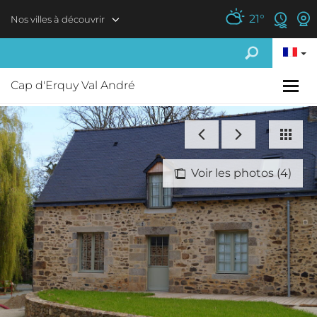
Aller au contenu principal
21
°
Nos villes à découvrir
Cap d'Erquy Val André
Voir les photos (4)