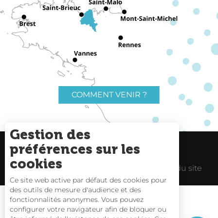
COMMENT VENIR ?
Gestion des
préférences sur les
Charte du voyageur
Liens utiles
cookies
Espace Pro
Mentions Légales
Plan du site
Ce site web active par défaut des cookies pour
Description
des outils de mesure d'audience et des
fonctionnalités anonymes. Vous pouvez
Prestations
configurer votre navigateur afin de bloquer ou