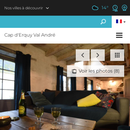
Aller au contenu principal
14
°
Nos villes à découvrir
Cap d'Erquy Val André
Voir les photos (8)