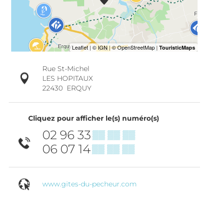
Rue St-Michel
LES HOPITAUX
22430
ERQUY
Cliquez pour afficher le(s) numéro(s)
02 96 33
▒▒ ▒▒ ▒▒
06 07 14
▒▒ ▒▒ ▒▒
www.gites-du-pecheur.com