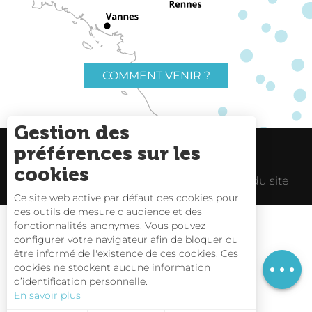
COMMENT VENIR ?
Gestion des
préférences sur les
Charte du voyageur
Liens utiles
cookies
Espace Pro
Mentions Légales
Plan du site
Description
Ce site web active par défaut des cookies pour
Prestations
des outils de mesure d'audience et des
fonctionnalités anonymes. Vous pouvez
Tarifs
configurer votre navigateur afin de bloquer ou
être informé de l'existence de ces cookies. Ces
Carte interactive
cookies ne stockent aucune information
d’identification personnelle.
Nous contacter
En savoir plus