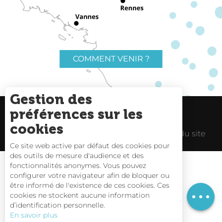
COMMENT VENIR ?
Gestion des
préférences sur les
Charte du voyageur
Liens utiles
cookies
Espace Pro
Mentions Légales
Plan du site
Description
Ce site web active par défaut des cookies pour
Prestations
des outils de mesure d'audience et des
fonctionnalités anonymes. Vous pouvez
Tarifs
configurer votre navigateur afin de bloquer ou
être informé de l'existence de ces cookies. Ces
Carte interactive
cookies ne stockent aucune information
d’identification personnelle.
Nous contacter
En savoir plus