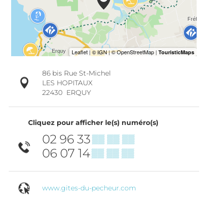
86 bis Rue St-Michel
LES HOPITAUX
22430
ERQUY
Cliquez pour afficher le(s) numéro(s)
02 96 33
▒▒ ▒▒ ▒▒
06 07 14
▒▒ ▒▒ ▒▒
www.gites-du-pecheur.com