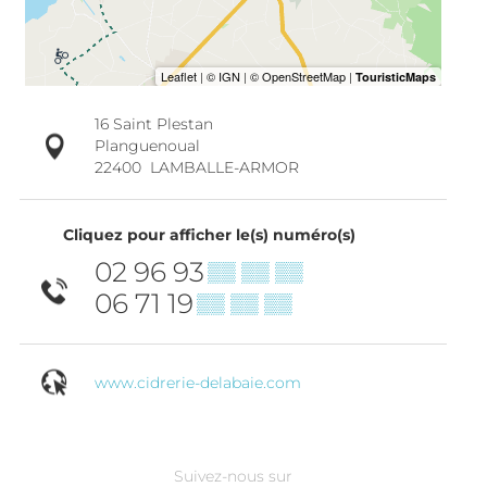
16 Saint Plestan
Planguenoual
22400
LAMBALLE-ARMOR
Cliquez pour afficher le(s) numéro(s)
02 96 93
▒▒ ▒▒ ▒▒
06 71 19
▒▒ ▒▒ ▒▒
www.cidrerie-delabaie.com
Suivez-nous sur