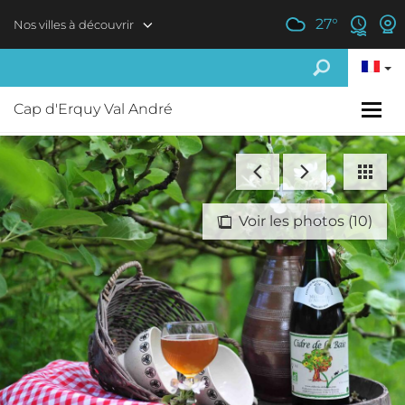
Aller au contenu principal
27
°
Nos villes à découvrir
Cap d'Erquy Val André
Voir les photos (10)