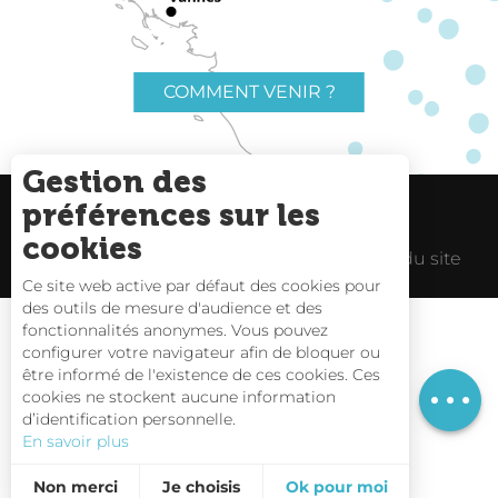
COMMENT VENIR ?
Gestion des
préférences sur les
Charte du voyageur
Liens utiles
cookies
Espace Pro
Mentions Légales
Plan du site
Ce site web active par défaut des cookies pour
des outils de mesure d'audience et des
fonctionnalités anonymes. Vous pouvez
Description
configurer votre navigateur afin de bloquer ou
être informé de l'existence de ces cookies. Ces
Prestations
Carte interactive
cookies ne stockent aucune information
d’identification personnelle.
Nous contacter
En savoir plus
Non merci
Je choisis
Ok pour moi