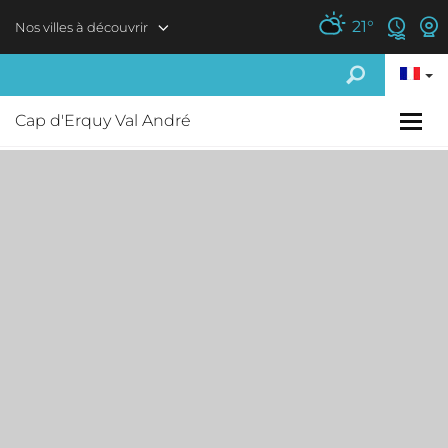
Aller au contenu principal
21
°
Nos villes à découvrir
Cap d'Erquy Val André