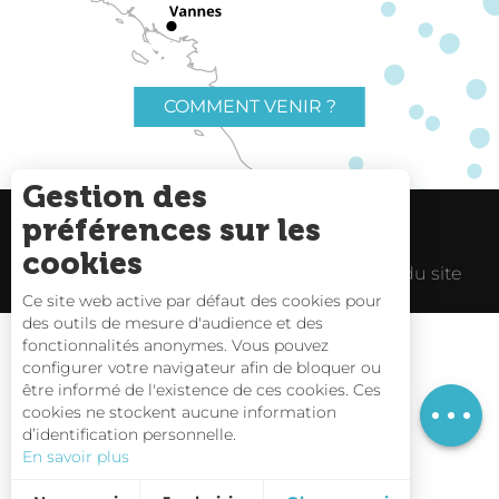
COMMENT VENIR ?
Gestion des
préférences sur les
Charte du voyageur
Liens utiles
cookies
Espace Pro
Mentions Légales
Plan du site
Ce site web active par défaut des cookies pour
des outils de mesure d'audience et des
Description
fonctionnalités anonymes. Vous pouvez
Prestations
configurer votre navigateur afin de bloquer ou
être informé de l'existence de ces cookies. Ces
Ouvertures
Carte interactive
cookies ne stockent aucune information
d’identification personnelle.
Nous contacter
En savoir plus