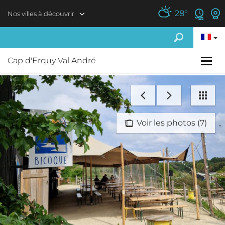
Aller au contenu principal
28
°
Nos villes à découvrir
Cap d'Erquy Val André
Voir les photos (7)