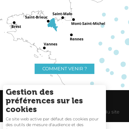
COMMENT VENIR ?
Gestion des
préférences sur les
Charte du voyageur
Liens utiles
cookies
Espace Pro
Mentions Légales
Plan du site
Ce site web active par défaut des cookies pour
des outils de mesure d'audience et des