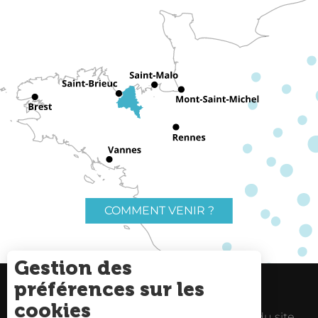
COMMENT VENIR ?
Gestion des
préférences sur les
Charte du voyageur
Liens utiles
cookies
Espace Pro
Mentions Légales
Plan du site