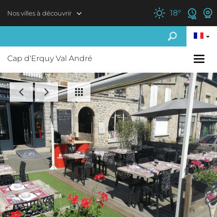
Aller au contenu principal
18
°
Nos villes à découvrir
Cap d'Erquy Val André