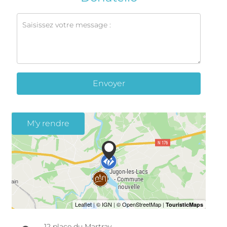
Envoyer
M'y rendre
12 place du Martray