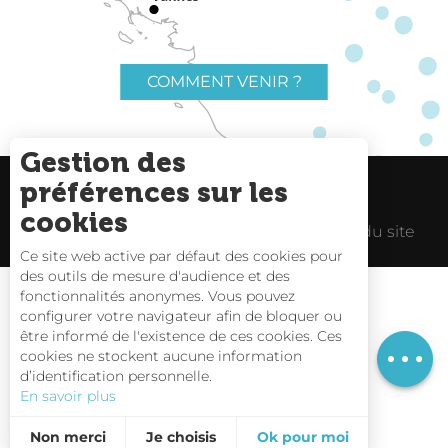
COMMENT VENIR ?
Gestion des
préférences sur les
Charte du voyageur
Liens utiles
cookies
Espace Pro
Mentions Légales
Plan du site
Ce site web active par défaut des cookies pour
des outils de mesure d'audience et des
fonctionnalités anonymes. Vous pouvez
configurer votre navigateur afin de bloquer ou
être informé de l'existence de ces cookies. Ces
Description
Carte interactive
cookies ne stockent aucune information
d’identification personnelle.
Nous contacter
En savoir plus
Non merci
Je choisis
Ok pour moi