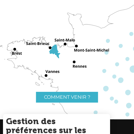
COMMENT VENIR ?
Gestion des
préférences sur les
Charte du voyageur
Liens utiles