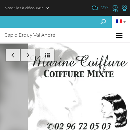
Aller au contenu principal
27
°
Nos villes à découvrir
Cap d'Erquy Val André