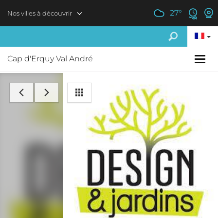
Aller au contenu principal
27
°
Nos villes à découvrir
Cap d'Erquy Val André