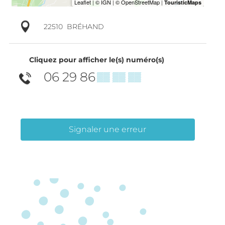
22510
BRÉHAND
Cliquez pour afficher le(s) numéro(s)
06 29 86
▒▒ ▒▒ ▒▒
Signaler une erreur