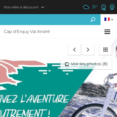
Aller au contenu principal
31
°
Nos villes à découvrir
Cap d'Erquy Val André
Voir les photos (8)