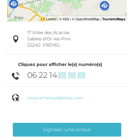
17 Allée des Acacias
Sables-d'Or-les-Pins
22240
FRÉHEL
Cliquez pour afficher le(s) numéro(s)
06 22 14
▒▒ ▒▒ ▒▒
www.emeraudebikes.com
Signaler une erreur