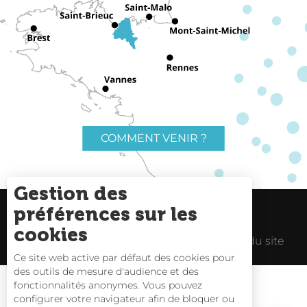
COMMENT VENIR ?
Gestion des
préférences sur les
Charte du voyageur
Liens utiles
cookies
Espace Pro
Mentions Légales
Plan du site
Ce site web active par défaut des cookies pour
des outils de mesure d'audience et des
fonctionnalités anonymes. Vous pouvez
configurer votre navigateur afin de bloquer ou