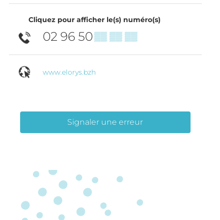
Cliquez pour afficher le(s) numéro(s)
02 96 50
▒▒ ▒▒ ▒▒
www.elorys.bzh
Signaler une erreur