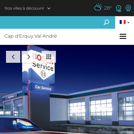
Aller au contenu principal
28
°
Nos villes à découvrir
Cap d'Erquy Val André