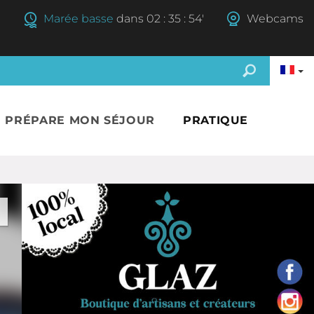
°
Marée basse
dans
02
:
35
:
53'
Webcams
E PRÉPARE MON SÉJOUR
PRATIQUE