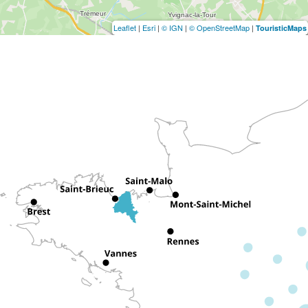
Leaflet
|
Esri
|
© IGN
|
© OpenStreetMap
|
TouristicMaps