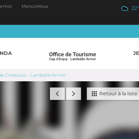
Armor
Moncontour
22
ENDA
J
de Créateurs - Lamballe-Armor
Retour à la liste