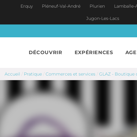
Aller au contenu principal
Erquy
Pléneuf-Val-André
Plurien
Lamballe-
Jugon-Les-Lacs
DÉCOUVRIR
EXPÉRIENCES
AG
Accueil
/
Pratique
/
Commerces et services
/
GLAZ - Boutique 