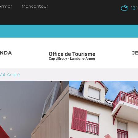
Armor
Moncontour
13
°
ENDA
J
Val-André