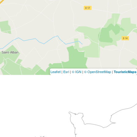
Leaflet
|
Esri
|
© IGN
|
© OpenStreetMap
|
TouristicMaps