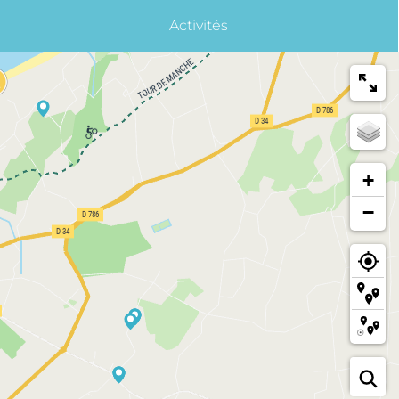
Activités
+
−