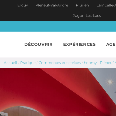
Aller au contenu principal
Erquy
Pléneuf-Val-André
Plurien
Lamballe-
Jugon-Les-Lacs
DÉCOUVRIR
EXPÉRIENCES
AG
Accueil
/
Pratique
/
Commerces et services
/
hoomy - Pléneuf-