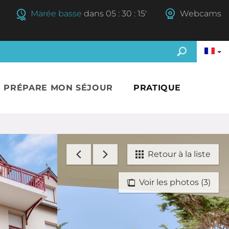
Marée basse
dans
05
:
30
:
14'
Webcams
E PRÉPARE MON SÉJOUR
PRATIQUE
Retour à la liste
Voir les photos (3)