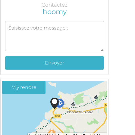
Contactez
hoomy
Envoyer
M'y rendre