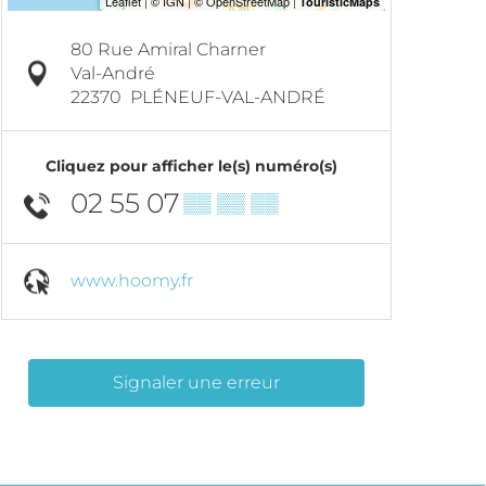
80 Rue Amiral Charner
Val-André
22370
PLÉNEUF-VAL-ANDRÉ
Cliquez pour afficher le(s) numéro(s)
02 55 07
▒▒ ▒▒ ▒▒
www.hoomy.fr
Signaler une erreur