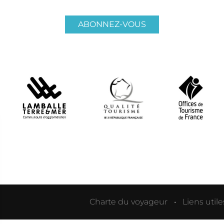
ABONNEZ-VOUS
Charte du voyageur
Liens utile