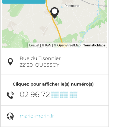
Rue du Tisonnier
22120
QUESSOY
Cliquez pour afficher le(s) numéro(s)
02 96 72
▒▒ ▒▒ ▒▒
marie-morin.fr