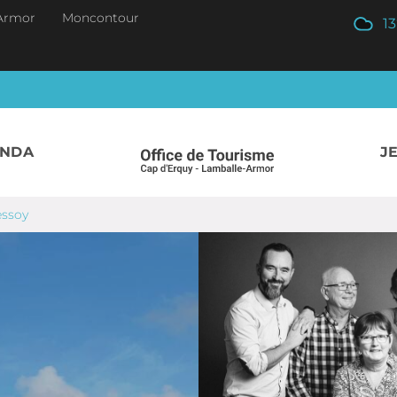
Armor
Moncontour
13
ENDA
J
essoy