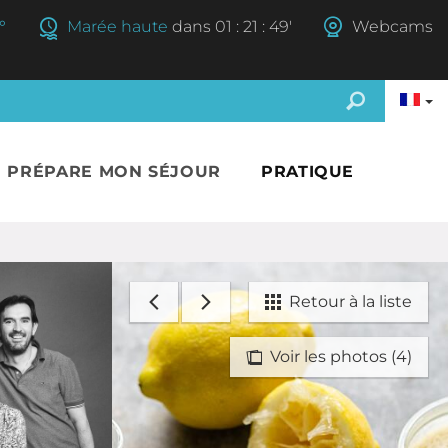
°
Marée haute
dans
01
:
21
:
48'
Webcams
E PRÉPARE MON SÉJOUR
PRATIQUE
Retour à la liste
Voir les photos (4)