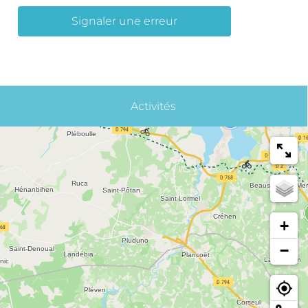
Signaler une erreur
Activités
+
−