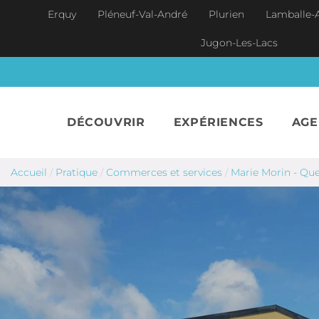
Aller au contenu principal
Erquy
Pléneuf-Val-André
Plurien
Lamballe-
Jugon-Les-Lacs
DÉCOUVRIR
EXPÉRIENCES
AG
Accueil
/
Pratique
/
Commerces et services
/
Marie Morin - Qu