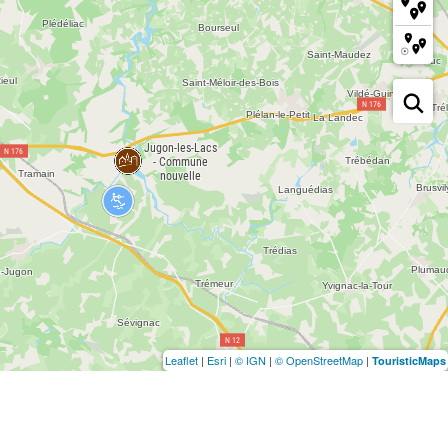
Leaflet
|
Esri
|
© IGN
|
© OpenStreetMap
|
TouristicMaps