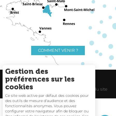
COMMENT VENIR ?
Gestion des
préférences sur les
Charte du voyageur
Liens utiles
cookies
Espace Pro
Mentions Légales
Plan du site
Ce site web active par défaut des cookies pour
des outils de mesure d'audience et des
fonctionnalités anonymes. Vous pouvez
configurer votre navigateur afin de bloquer ou