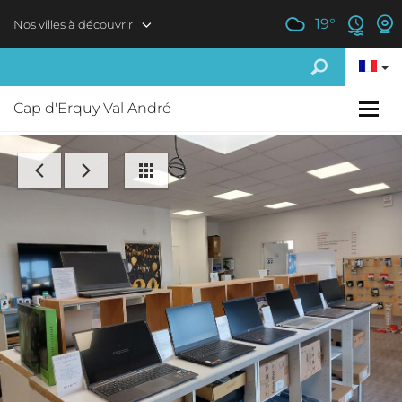
Aller au contenu principal
19
°
Nos villes à découvrir
Cap d'Erquy Val André