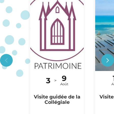
9
3
VISITE
SO
>
Août
A
Visite guidée de la
Visit
Collégiale