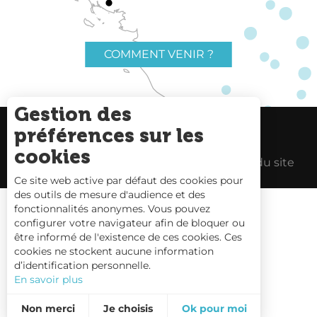
COMMENT VENIR ?
Gestion des
préférences sur les
Charte du voyageur
Liens utiles
cookies
Espace Pro
Mentions Légales
Plan du site
Ce site web active par défaut des cookies pour
des outils de mesure d'audience et des
fonctionnalités anonymes. Vous pouvez
configurer votre navigateur afin de bloquer ou
être informé de l'existence de ces cookies. Ces
Carte interactive
cookies ne stockent aucune information
d’identification personnelle.
Nous contacter
En savoir plus
Non merci
Je choisis
Ok pour moi