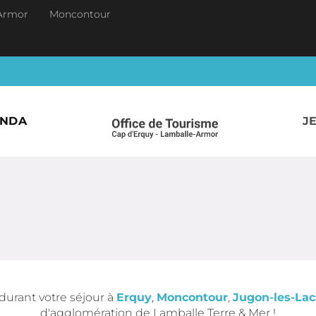
Armor
Moncontour
ENDA
J
durant votre séjour à
Erquy
,
Moncontour
,
Jugon-les-Lac
d'agglomération de Lamballe Terre & Mer !