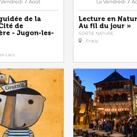
7
7
Vendredi
Août
Le
Vendredi
A
guidée de la
Lecture en Natur
Cité de
Au fil du jour »
ère - Jugon-les-
SORTIE NATURE
Erquy
es-Lacs