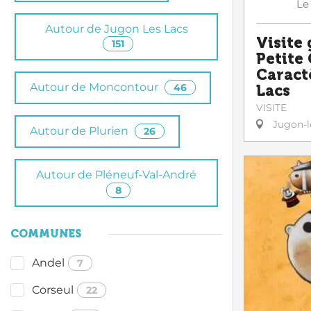
Le
Autour de Jugon Les Lacs
Visite 
151
Petite 
Caract
Autour de Moncontour
46
Lacs
VISITE
Jugon-l
Autour de Plurien
26
Autour de Pléneuf-Val-André
8
COMMUNES
Andel
7
Corseul
22