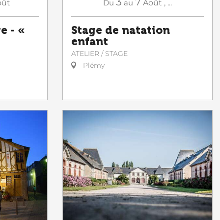
3
7
oût
Du
au
Août
,
...
e - «
Stage de natation
enfant
ATELIER / STAGE
Plémy