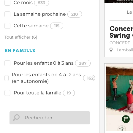
Ce mois
533
Le
La semaine prochaine
210
Cette semaine
115
Concert
Swing 
Tout afficher (6)
CONCERT
Lambal
EN FAMILLE
Pour les enfants 0 à 3 ans
287
Pour les enfants de 4 à 12 ans
162
(en autonomie)
Pour toute la famille
19