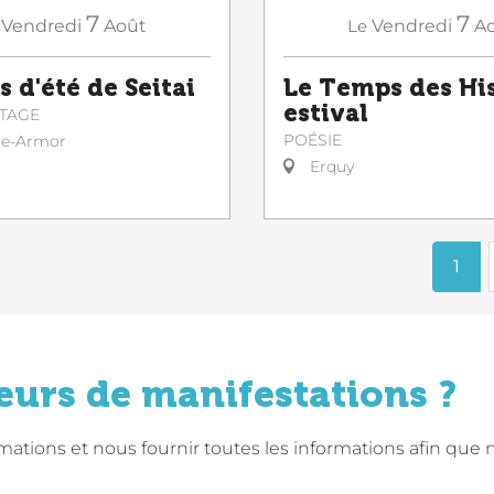
7
7
Vendredi
Août
Le
Vendredi
A
s d'été de Seitai
Le Temps des His
estival
STAGE
POÉSIE
le-Armor
Erquy
1
eurs de manifestations ?
tions et nous fournir toutes les informations afin que 