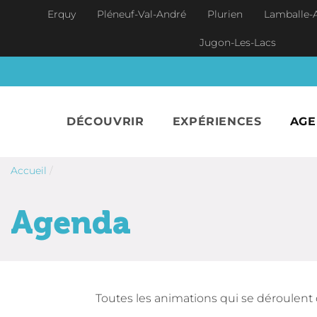
Aller au contenu principal
Erquy
Pléneuf-Val-André
Plurien
Lamballe-
Jugon-Les-Lacs
DÉCOUVRIR
EXPÉRIENCES
AG
Accueil
/
Agenda
Toutes les animations qui se déroulent 