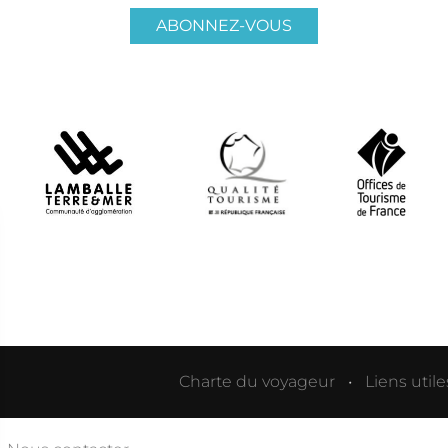
ABONNEZ-VOUS
Charte du voyageur
Liens utile