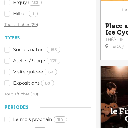
Erquy
152
Le
Hillion
1
Tout afficher (29)
Place 
Ice Cy
TYPES
THÉÂTRE
Erquy
Sorties nature
155
Atelier / Stage
137
Visite guidée
62
Expositions
60
Tout afficher (20)
PÉRIODES
Le mois prochain
114