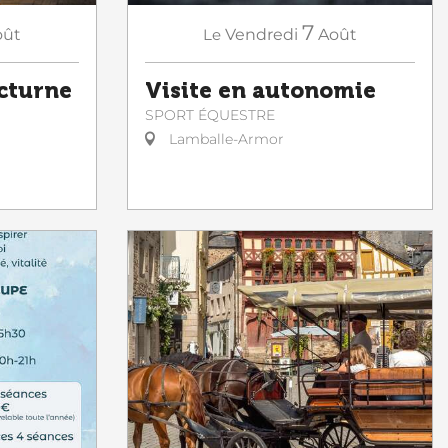
7
oût
Le
Vendredi
Août
octurne
Visite en autonomie
SPORT ÉQUESTRE
Lamballe-Armor