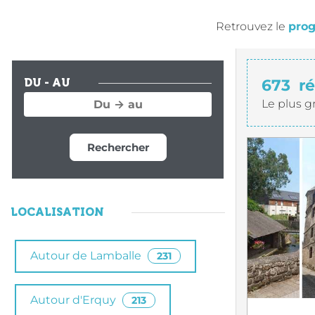
Retrouvez le
prog
673
ré
DU - AU
Le plus g
Rechercher
LOCALISATION
Autour de Lamballe
231
Autour d'Erquy
213