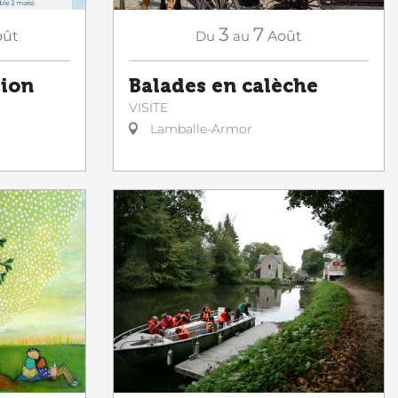
3
7
oût
Du
au
Août
tion
Balades en calèche
VISITE
Lamballe-Armor