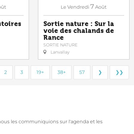
7
oût
Le
Vendredi
Août
toires
Sortie nature : Sur la
voie des chalands de
Rance
SORTIE NATURE
Lanvallay
2
3
19+
38+
57
❯
❯❯
nous les communiquions sur l'agenda et les