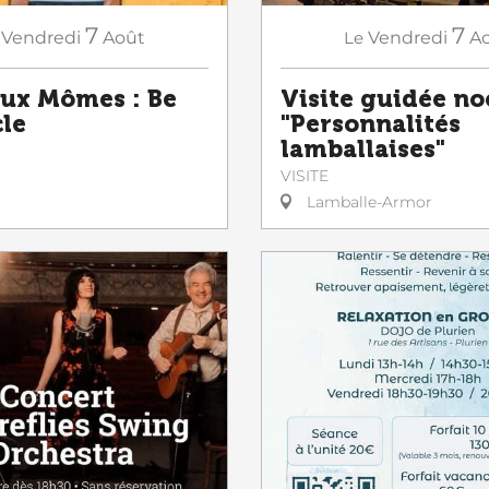
7
7
Vendredi
Août
Le
Vendredi
A
aux Mômes : Be
Visite guidée n
cle
"Personnalités
lamballaises"
VISITE
Lamballe-Armor