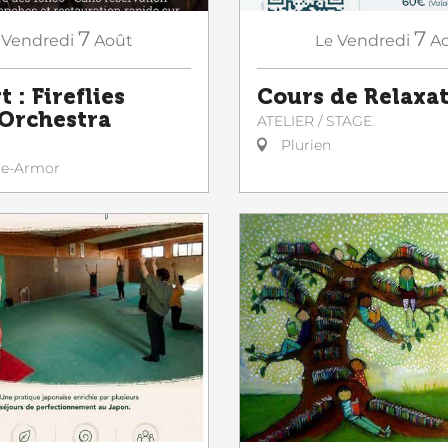
7
7
Vendredi
Août
Le
Vendredi
A
 : Fireflies
Cours de Relaxa
Orchestra
ATELIER / STAGE
Plurien
le-Armor