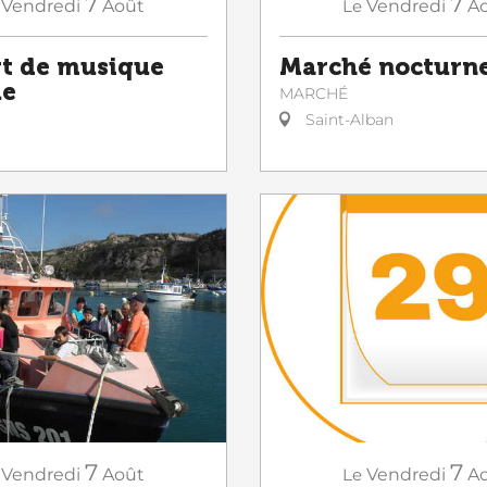
7
7
Vendredi
Août
Le
Vendredi
A
t de musique
Marché nocturn
ue
MARCHÉ
Saint-Alban
7
7
Vendredi
Août
Le
Vendredi
A