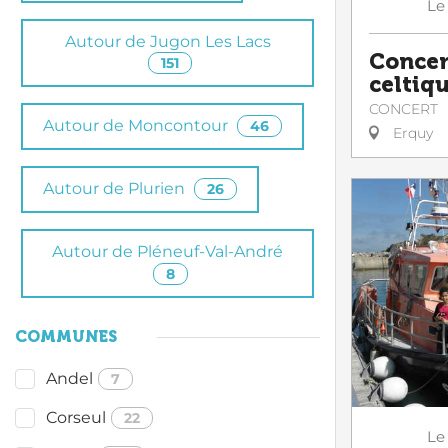
Le
Autour de Jugon Les Lacs
Concer
151
celtiq
CONCERT
Autour de Moncontour
46
Erquy
Autour de Plurien
26
Autour de Pléneuf-Val-André
8
COMMUNES
Andel
7
Corseul
22
Le