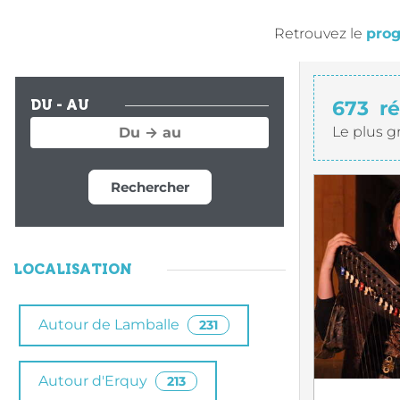
Retrouvez le
prog
673
ré
DU - AU
Le plus g
Rechercher
LOCALISATION
Autour de Lamballe
231
Autour d'Erquy
213