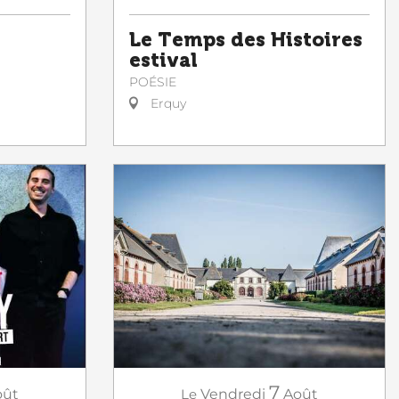
Le Temps des Histoires
estival
POÉSIE
Erquy
7
Le
Vendredi
Août
oût