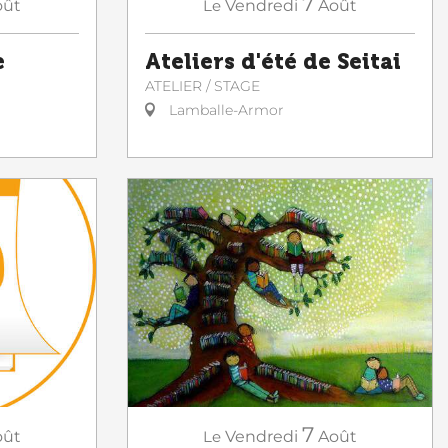
7
oût
Le
Vendredi
Août
e
Ateliers d'été de Seitai
ATELIER / STAGE
Lamballe-Armor
7
oût
Le
Vendredi
Août