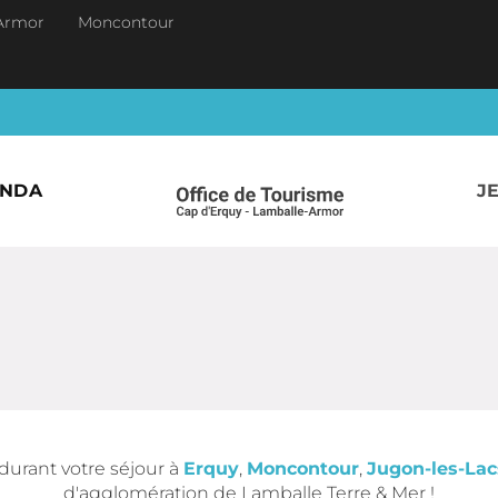
Armor
Moncontour
ENDA
J
durant votre séjour à
Erquy
,
Moncontour
,
Jugon-les-Lac
d'agglomération de Lamballe Terre & Mer !