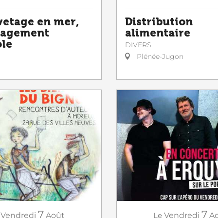
vetage en mer,
Distribution
gagement
alimentaire
le
DIVERS
Plénée-Jugon
7
7
Vendredi
Août
Le
Vendredi
A