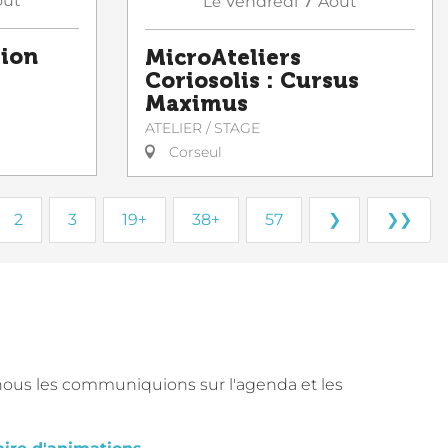
oût
Le
Vendredi
Août
tion
MicroAteliers
Coriosolis : Cursus
Maximus
ATELIER / STAGE
Corseul
2
3
19+
38+
57
❯
❯❯
nous les communiquions sur l'agenda et les