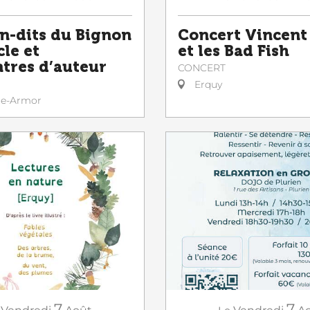
en-dits du Bignon
Concert Vincent
cle et
et les Bad Fish
tres d’auteur
CONCERT
Erquy
le-Armor
7
7