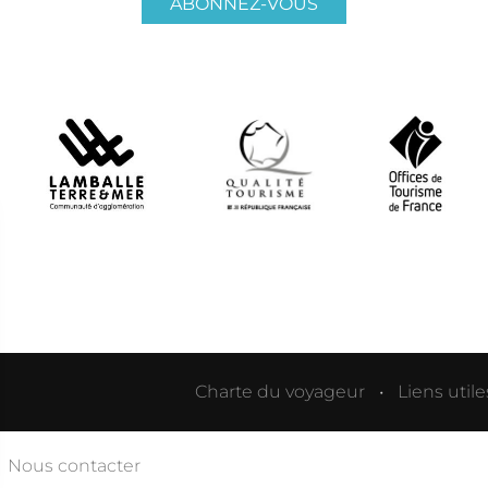
ABONNEZ-VOUS
Charte du voyageur
Liens utile
Nous contacter