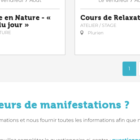
Vendredi
Août
Le
Vendredi
A
e en Nature - «
Cours de Relaxa
du jour »
ATELIER / STAGE
TURE
Plurien
1
eurs de manifestations ?
tions et nous fournir toutes les informations afin que 