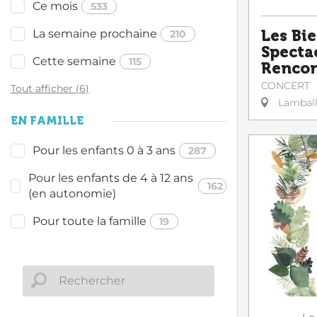
Ce mois
533
La semaine prochaine
Les Bi
210
Specta
Cette semaine
115
Rencon
CONCERT
Tout afficher (6)
Lambal
EN FAMILLE
Pour les enfants 0 à 3 ans
287
Pour les enfants de 4 à 12 ans
162
(en autonomie)
Pour toute la famille
19