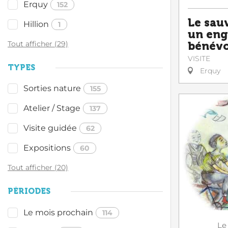
Erquy
152
Le sau
Hillion
1
un en
Tout afficher (29)
bénévo
VISITE
TYPES
Erquy
Sorties nature
155
Atelier / Stage
137
Visite guidée
62
Expositions
60
Tout afficher (20)
PÉRIODES
Le mois prochain
114
Le