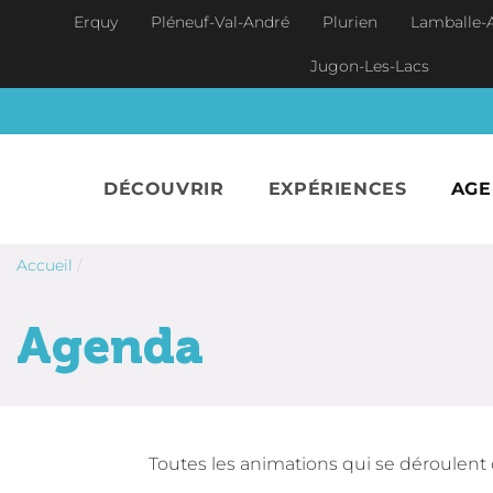
Aller au contenu principal
Erquy
Pléneuf-Val-André
Plurien
Lamballe-
Jugon-Les-Lacs
DÉCOUVRIR
EXPÉRIENCES
AG
Accueil
/
Agenda
Toutes les animations qui se déroulent 