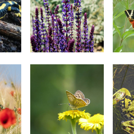
©Jeremy Jehanin
Écaille
& Mer