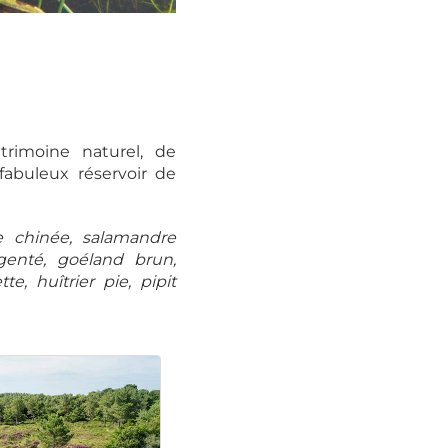
lle verte
trimoine naturel, de
abuleux réservoir de
le chinée, salamandre
rgenté, goéland brun,
, huîtrier pie, pipit