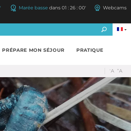
°
Marée basse
dans
01
:
25
:
59'
Webcams
E PRÉPARE MON SÉJOUR
PRATIQUE
-
+
A
A