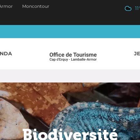
Armor
Moncontour
11
ENDA
J
Biodiversité