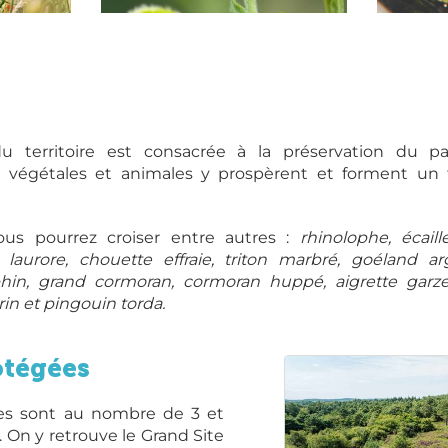
emy
Cuivré fuligineux
Grenoui
u territoire est consacrée à la préservation du pa
végétales et animales y prospèrent et forment un f
us pourrez croiser entre autres :
rhinolophe, écail
 laurore, chouette effraie, triton marbré, goéland a
in, grand cormoran, cormoran huppé, aigrette garzette
in et pingouin torda.
otégées
lles sont au nombre de 3 et
. On y retrouve le Grand Site