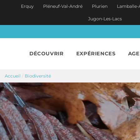
Aller au contenu principal
Erquy
Pléneuf-Val-André
Plurien
Lamballe-
Jugon-Les-Lacs
DÉCOUVRIR
EXPÉRIENCES
AG
Accueil
/
Biodiversité