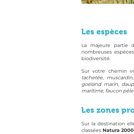
Champ de fleurs ©Jer
Jehanin
Les espèces
La majeure partie d
nombreuses espèces 
biodiversité.
Sur votre chemin vo
tachetée, muscardin,
goéland marin, dauph
maritime, faucon pèler
Les zones pr
Sur la destination e
classées
Natura 2000