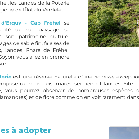
el, les Landes de la Poterie
gique de l'Îlot du Verdelet.
 d'Erquy - Cap Fréhel
se
eauté de son paysage, sa
et son patrimoine culturel
ges de sable fin, falaises de
s, Landes, Phare de Fréhel,
oyon, vous allez en prendre
ûr !
terie
est une réserve naturelle d’une richesse exceptio
mpose de sous-bois, mares, sentiers et landes. Site
, vous pourrez observer de nombreuses espèces de 
salamandres) et de flore comme on en voit rarement dans
tes à adopter