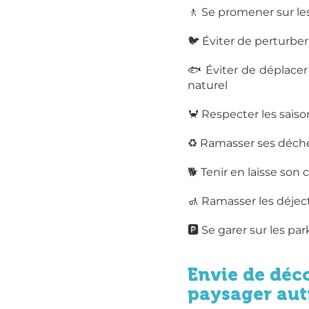
🚶 Se promener sur les
🐦 Éviter de perturbe
🐟 Éviter de déplacer
naturel
🦀 Respecter les saison
♻ Ramasser ses déch
🐕 Tenir en laisse son 
🚮 Ramasser les déjec
🅿 Se garer sur les par
Envie de déc
paysager aut