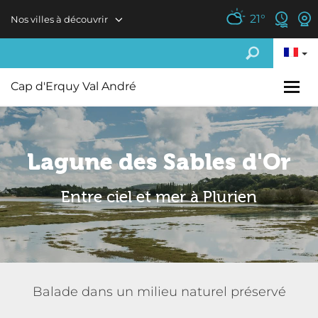
Aller au contenu principal
21
°
Nos villes à découvrir
Cap d'Erquy Val André
Lagune des Sables d'Or
Entre ciel et mer à Plurien
Balade dans un milieu naturel préservé