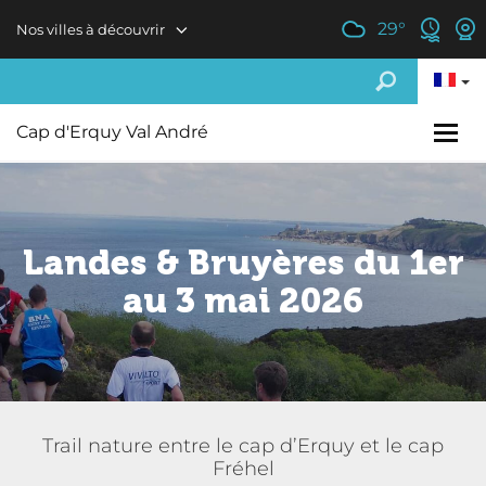
Aller au contenu principal
29
°
Nos villes à découvrir
Cap d'Erquy Val André
Landes & Bruyères du 1er
au 3 mai 2026
Trail nature entre le cap d’Erquy et le cap
Fréhel