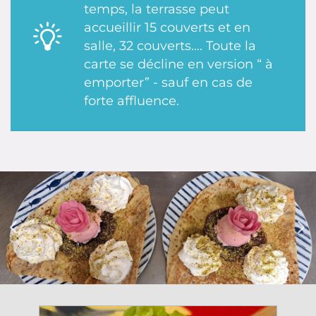
temps, la terrasse peut
accueillir 15 couverts et en
salle, 32 couverts…. Toute la
carte se décline en version “ à
emporter” - sauf en cas de
forte affluence.