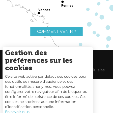
COMMENT VENIR ?
Gestion des
préférences sur les
Charte du voyageur
Liens utiles
cookies
Espace Pro
Mentions Légales
Plan du site
Ce site web active par défaut des cookies pour
des outils de mesure d'audience et des
fonctionnalités anonymes. Vous pouvez
configurer votre navigateur afin de bloquer ou
être informé de l'existence de ces cookies. Ces
Carte interactive
cookies ne stockent aucune information
d’identification personnelle.
Nous contacter
En savoir plus