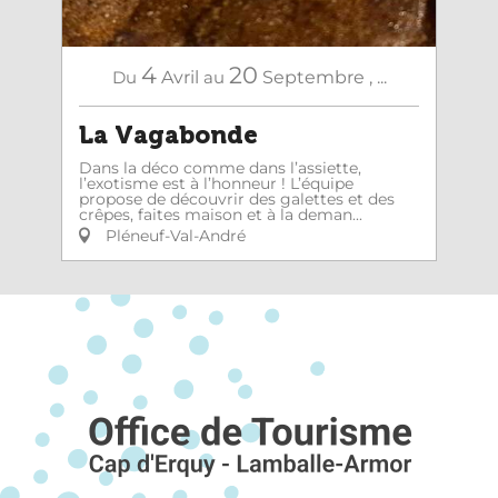
4
20
Du
Avril
au
Septembre
,
...
La Vagabonde
Dans la déco comme dans l’assiette,
l’exotisme est à l’honneur ! L’équipe
propose de découvrir des galettes et des
crêpes, faites maison et à la deman...
Pléneuf-Val-André