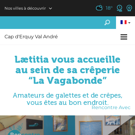
Aller au contenu principal
18
°
Nos villes à découvrir
Cap d'Erquy Val André
Lætitia vous accueille
au sein de sa crêperie
“La Vagabonde”
Amateurs de galettes et de crêpes,
vous êtes au bon endroit.
Rencontre Avec