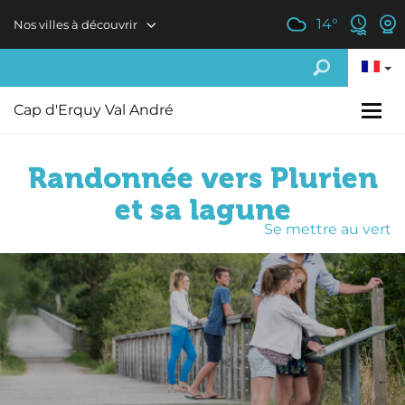
Aller au contenu principal
14
°
Nos villes à découvrir
Cap d'Erquy Val André
Randonnée vers Plurien
et sa lagune
Se mettre au vert