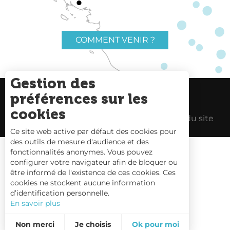
COMMENT VENIR ?
Gestion des
préférences sur les
Charte du voyageur
Liens utiles
cookies
Espace Pro
Mentions Légales
Plan du site
Ce site web active par défaut des cookies pour
des outils de mesure d'audience et des
fonctionnalités anonymes. Vous pouvez
configurer votre navigateur afin de bloquer ou
être informé de l'existence de ces cookies. Ces
Carte interactive
cookies ne stockent aucune information
d’identification personnelle.
Nous contacter
En savoir plus
Non merci
Je choisis
Ok pour moi