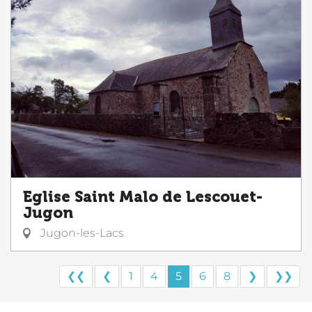
Eglise Saint Malo de Lescouet-
Jugon
Jugon-les-Lacs
❮❮
❮
1
4
5
6
8
❯
❯❯