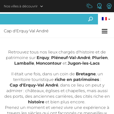
Aller au contenu principal
Nos villes à découvrir
Cap d'Erquy Val André
Retrouvez tous nos lieux chargés d'histoire et de
patrimoine sur
Erquy
,
Pléneuf-Val-André
,
Plurien
,
Lamballe
,
Moncontour
et
Jugon-les-Lacs
Il était une fois, dans un coin de
Bretagne
, un
territoire touristique
riche en patrimoines
:
Cap d'Erquy-Val André
, dans ce lieu on peut y
admirer : châteaux, églises et chapelles, mais aussi
des ports, des anciennes carrières, des cités riche en
histoire
et bien plus encore.
Prenez un moment et venez vivre une expérience à
travers les siècles qui ont façonnés ce merveilleux