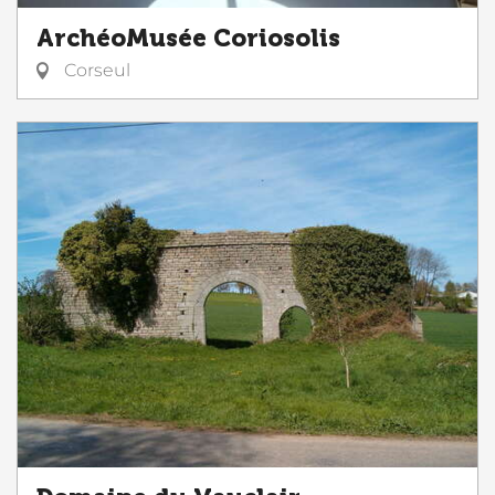
ArchéoMusée Coriosolis
Corseul