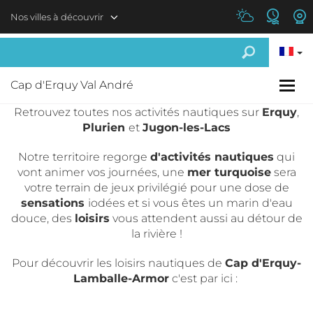
Aller au contenu principal
Nos villes à découvrir
Cap d'Erquy Val André
Retrouvez toutes nos activités nautiques sur
Erquy
,
Plurien
et
Jugon-les-Lacs
Notre territoire regorge
d'activités nautiques
qui
vont animer vos journées, une
mer turquoise
sera
votre terrain de jeux privilégié pour une dose de
sensations
iodées et si vous êtes un marin d'eau
douce, des
loisirs
vous attendent aussi au détour de
la rivière !
Pour découvrir les loisirs nautiques de
Cap d'Erquy-
Lamballe-Armor
c'est par ici :