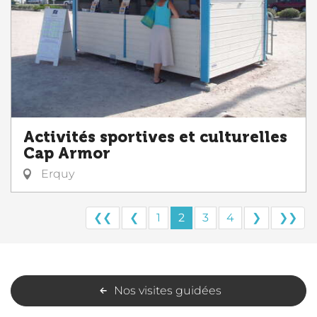
Activités sportives et culturelles
Cap Armor
Erquy
❮❮
❮
1
2
3
4
❯
❯❯
Nos visites guidées