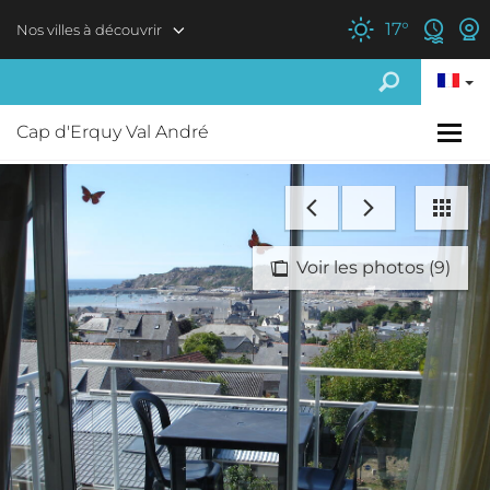
Aller au contenu principal
17
°
Nos villes à découvrir
Cap d'Erquy Val André
Voir les photos (9)