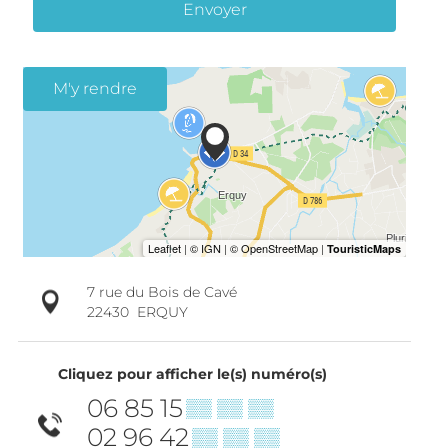
Envoyer
M'y rendre
7 rue du Bois de Cavé
22430
ERQUY
Cliquez pour afficher le(s) numéro(s)
06 85 15
▒▒ ▒▒ ▒▒
02 96 42
▒▒ ▒▒ ▒▒