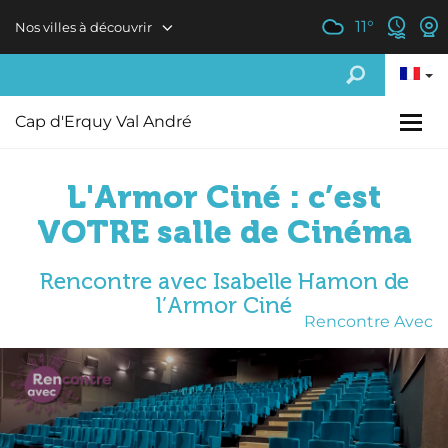
Aller au contenu principal
11
°
Nos villes à découvrir
Cap d'Erquy Val André
L'Armor Ciné : c’est
VOTRE salle de Cinéma
Rencontre avec Isabelle Hamon de
l’Armor Ciné
Rencontre Avec