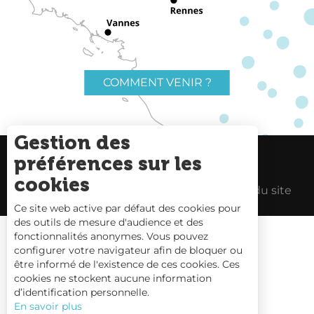
COMMENT VENIR ?
Gestion des
préférences sur les
Charte du voyageur
Liens utiles
cookies
Espace Pro
Mentions Légales
Plan du site
Ce site web active par défaut des cookies pour
des outils de mesure d'audience et des
fonctionnalités anonymes. Vous pouvez
configurer votre navigateur afin de bloquer ou
être informé de l'existence de ces cookies. Ces
Carte interactive
cookies ne stockent aucune information
d’identification personnelle.
Nous contacter
En savoir plus