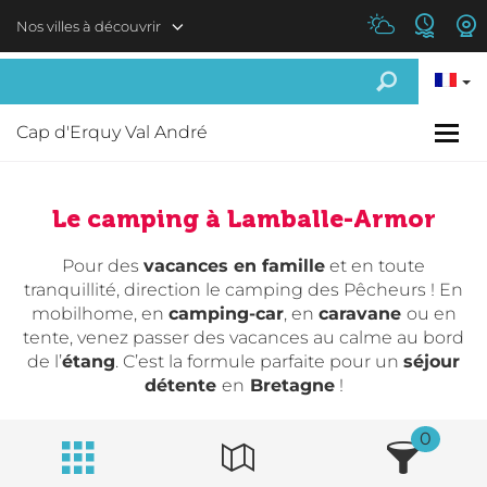
Aller au contenu principal
Nos villes à découvrir
Cap d'Erquy Val André
Le camping à Lamballe-Armor
Pour des
vacances en famille
et en toute
tranquillité, direction le camping des Pêcheurs ! En
mobilhome, en
camping-car
, en
caravane
ou en
tente, venez passer des vacances au calme au bord
de l’
étang
. C’est la formule parfaite pour un
séjour
détente
en
Bretagne
!
0