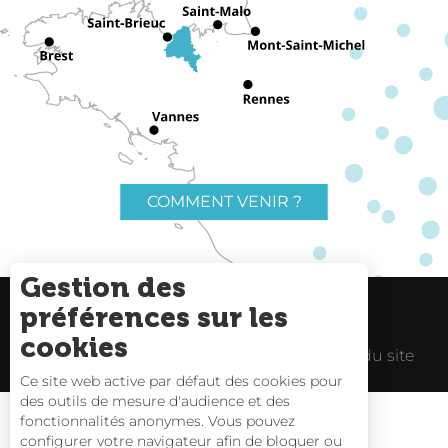
COMMENT VENIR ?
Gestion des
préférences sur les
Charte du voyageur
Liens utiles
cookies
Espace Pro
Mentions Légales
Plan du site
Ce site web active par défaut des cookies pour
des outils de mesure d'audience et des
fonctionnalités anonymes. Vous pouvez
configurer votre navigateur afin de bloquer ou