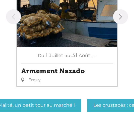
1
31
Du
Juillet
au
Août
,
...
Armement Nazado
Erquy
ialité, un petit tour au marché !
Les crustacés : c