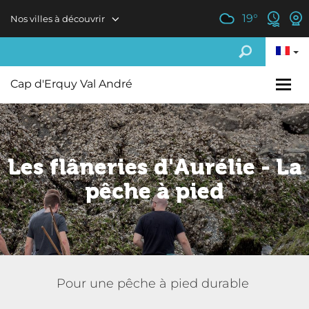
Aller au contenu principal
19
°
Nos villes à découvrir
Cap d'Erquy Val André
Les flâneries d'Aurélie - La
pêche à pied
Pour une pêche à pied durable