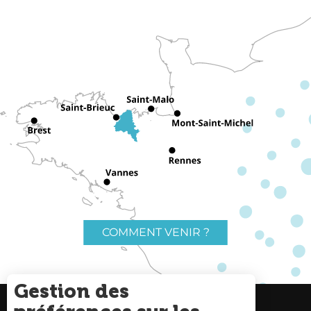
COMMENT VENIR ?
Gestion des
Charte du voyageur
Liens utiles