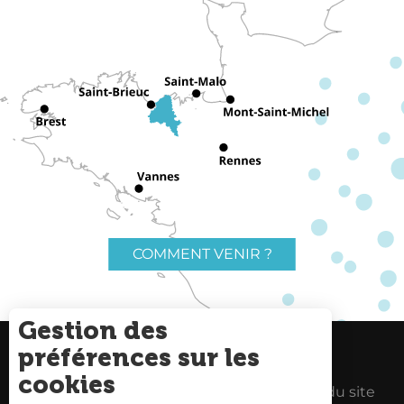
COMMENT VENIR ?
Gestion des
préférences sur les
Charte du voyageur
Liens utiles
cookies
Espace Pro
Mentions Légales
Plan du site