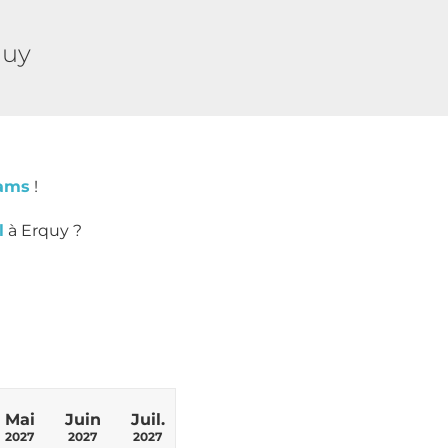
quy
cams
!
l
à Erquy ?
Mai
Juin
Juil.
2027
2027
2027