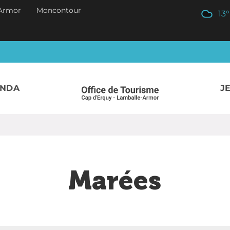
Armor
Moncontour
13
°
ENDA
J
Marées