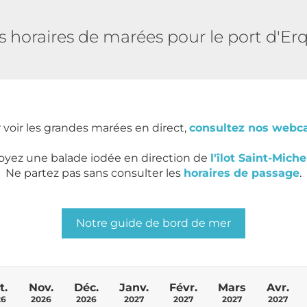
s horaires de marées pour le port d'Er
 voir les grandes marées en direct,
consultez nos web
oyez une balade iodée en direction de
l'îlot Saint-Miche
Ne partez pas sans consulter les
horaires de passage
.
Notre guide de bord de mer
t.
Nov.
Déc.
Janv.
Févr.
Mars
Avr.
26
2026
2026
2027
2027
2027
2027