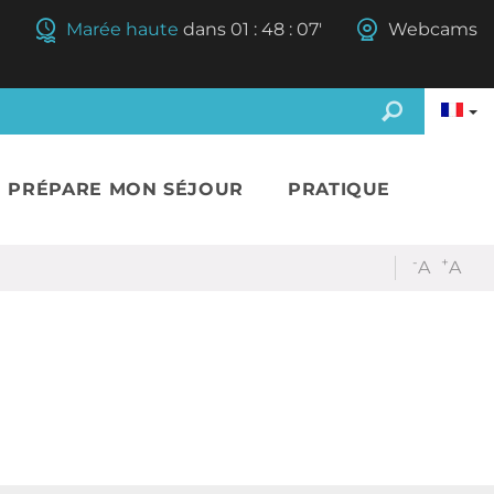
Marée haute
dans
01
:
48
:
06'
Webcams
E PRÉPARE MON SÉJOUR
PRATIQUE
-
+
A
A