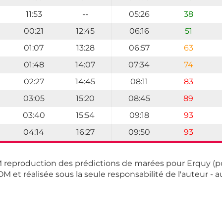
11:53
--
05:26
38
00:21
12:45
06:16
51
01:07
13:28
06:57
63
01:48
14:07
07:34
74
02:27
14:45
08:11
83
03:05
15:20
08:45
89
03:40
15:54
09:18
93
04:14
16:27
09:50
93
 reproduction des prédictions de marées pour Erquy (po
OM et réalisée sous la seule responsabilité de l'auteur - 