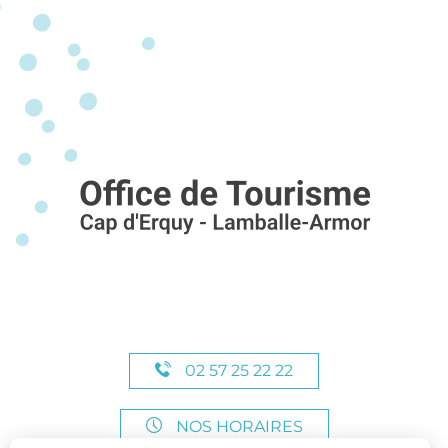
02 57 25 22 22
NOS HORAIRES