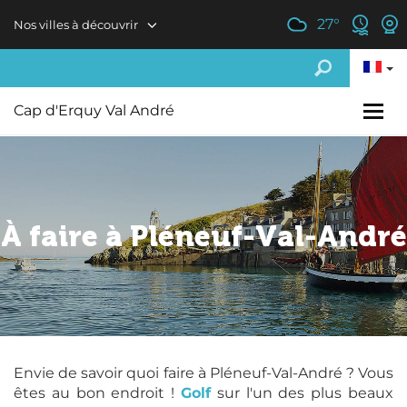
Aller au contenu principal
27
°
Nos villes à découvrir
Cap d'Erquy Val André
À faire à Pléneuf-Val-André
Envie de savoir quoi faire à Pléneuf-Val-André ? Vous
êtes au bon endroit !
Golf
sur l'un des plus beaux