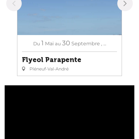
1
30
Du
Mai
au
Septembre
,
...
Flyeol Parapente
Pléneuf-Val-André