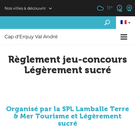
Aller au contenu principal
11
°
Nos villes à découvrir
Cap d'Erquy Val André
Règlement jeu-concours
Légèrement sucré
Organisé par la SPL Lamballe Terre
& Mer Tourisme
et
Légèrement
sucré