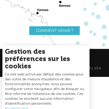
COMMENT VENIR ?
Gestion des
préférences sur les
Charte du voyageur
Liens utiles
cookies
Espace Pro
Mentions Légales
Plan du site
Ce site web active par défaut des cookies pour
des outils de mesure d'audience et des
fonctionnalités anonymes. Vous pouvez
configurer votre navigateur afin de bloquer ou
être informé de l'existence de ces cookies. Ces
Carte interactive
cookies ne stockent aucune information
d’identification personnelle.
Nous contacter
En savoir plus