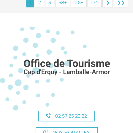
1
2
3
58+
116+
174
❯
❯❯
02 57 25 22 22
NOS HORAIRES