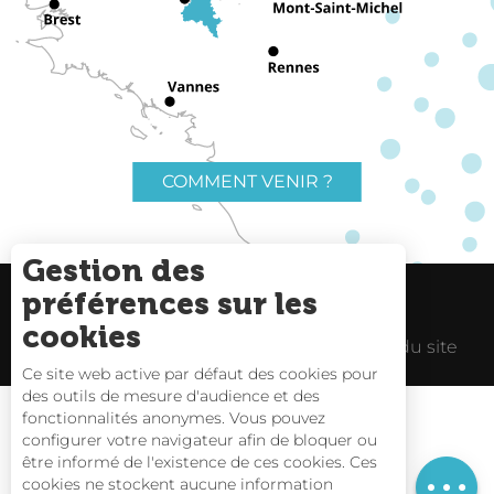
COMMENT VENIR ?
Gestion des
préférences sur les
Charte du voyageur
Liens utiles
cookies
Espace Pro
Mentions Légales
Plan du site
Ce site web active par défaut des cookies pour
des outils de mesure d'audience et des
fonctionnalités anonymes. Vous pouvez
configurer votre navigateur afin de bloquer ou
être informé de l'existence de ces cookies. Ces
Description
Carte interactive
cookies ne stockent aucune information