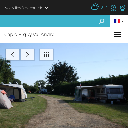
Aller au contenu principal
21
°
Nos villes à découvrir
Cap d'Erquy Val André