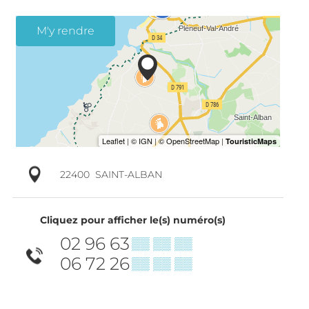
M'y rendre
22400
SAINT-ALBAN
Cliquez pour afficher le(s) numéro(s)
02 96 63
▒▒ ▒▒ ▒▒
06 72 26
▒▒ ▒▒ ▒▒