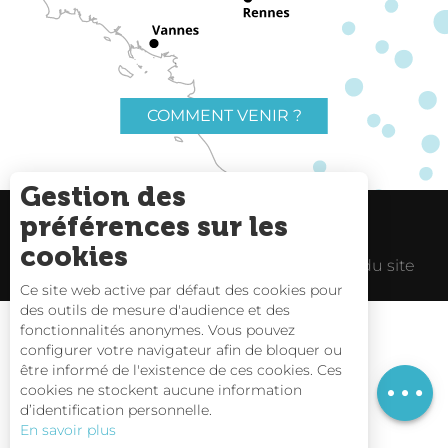
COMMENT VENIR ?
Gestion des
préférences sur les
Charte du voyageur
Liens utiles
cookies
Espace Pro
Mentions Légales
Plan du site
Ce site web active par défaut des cookies pour
des outils de mesure d'audience et des
fonctionnalités anonymes. Vous pouvez
configurer votre navigateur afin de bloquer ou
être informé de l'existence de ces cookies. Ces
Description
Carte interactive
cookies ne stockent aucune information
d’identification personnelle.
Nous contacter
En savoir plus