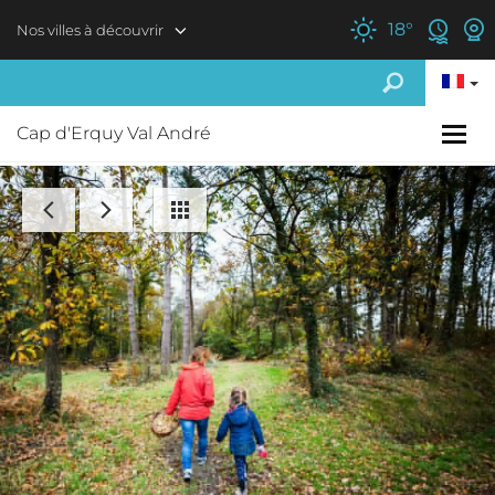
Aller au contenu principal
18
°
Nos villes à découvrir
Cap d'Erquy Val André