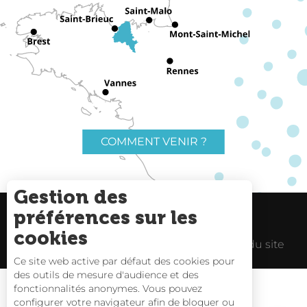
COMMENT VENIR ?
Gestion des
préférences sur les
Charte du voyageur
Liens utiles
cookies
Espace Pro
Mentions Légales
Plan du site
Description
Ce site web active par défaut des cookies pour
Prestations
des outils de mesure d'audience et des
fonctionnalités anonymes. Vous pouvez
Tarifs
configurer votre navigateur afin de bloquer ou