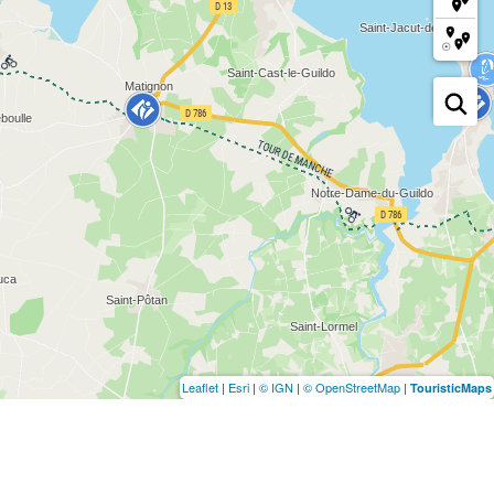
Leaflet
|
Esri
|
© IGN
|
© OpenStreetMap
|
TouristicMaps