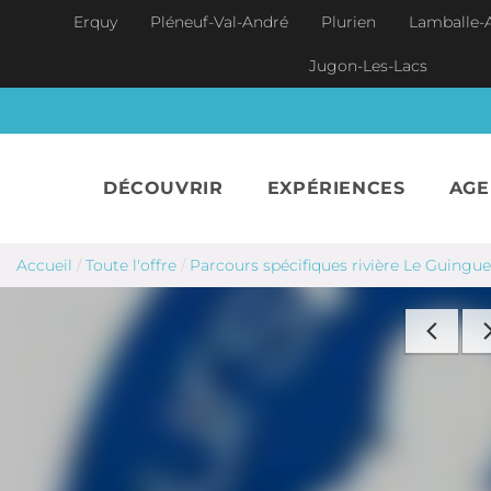
Aller au contenu principal
Erquy
Pléneuf-Val-André
Plurien
Lamballe-
Jugon-Les-Lacs
DÉCOUVRIR
EXPÉRIENCES
AG
Accueil
/
Toute l'offre
/
Parcours spécifiques rivière Le Guingu