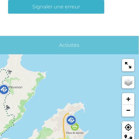
Signaler une erreur
Activités
+
−