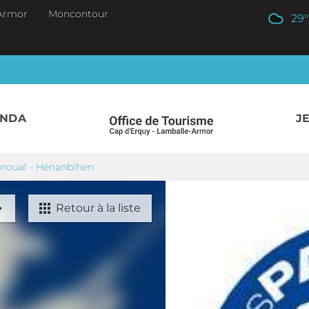
Armor
Moncontour
29
°
ENDA
J
enoual - Hénanbihen
Retour à la liste