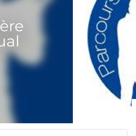
ière
ual