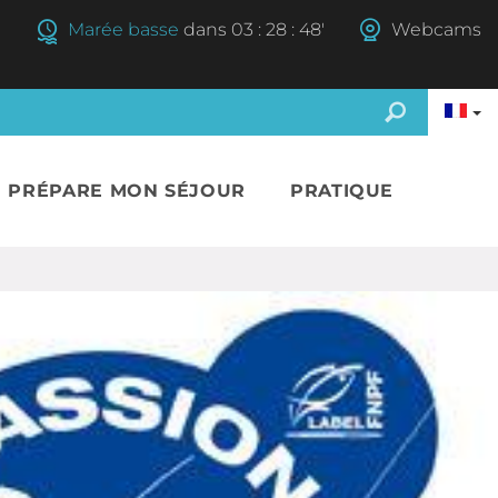
Marée basse
dans
03
:
28
:
47'
Webcams
E PRÉPARE MON SÉJOUR
PRATIQUE