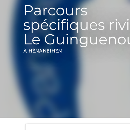
Parcours
spécifiques riv
Le Guingueno
À HÉNANBIHEN