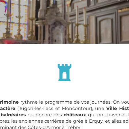
trimoine
rythme le programme de vos journées. On vou
actère
(Jugon-les-Lacs et Moncontour), une
Ville Hi
 balnéaires
ou encore des
châteaux
qui ont traversé 
lorez les anciennes carrières de grès à Erquy, et allez a
lminant des Côtes-d'Armor à Trébry !