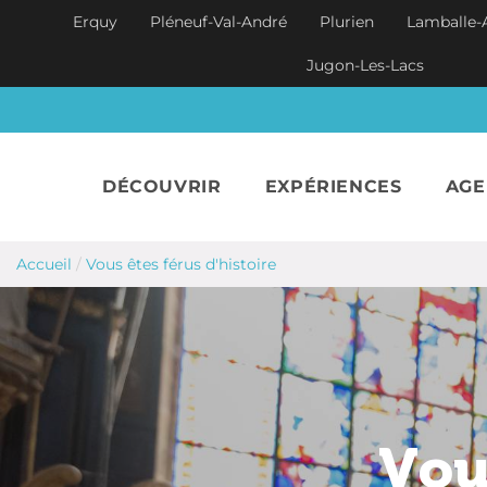
Aller au contenu principal
Erquy
Pléneuf-Val-André
Plurien
Lamballe-
Jugon-Les-Lacs
DÉCOUVRIR
EXPÉRIENCES
AG
Accueil
/
Vous êtes férus d'histoire
Vous