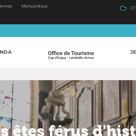
Armor
Moncontour
13
ENDA
J
 êtes férus d'his