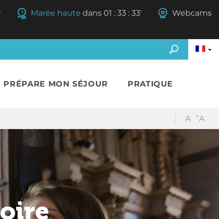
°
Marée haute
dans
01
:
33
:
32'
Webcams
E PRÉPARE MON SÉJOUR
PRATIQUE
-
+
A
A
toire